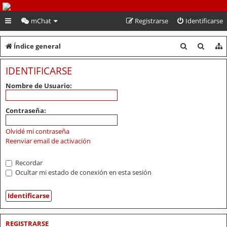
PeruVoley.com
mChat
Registrarse
Identificarse
B
B
Índice general
u
u
IDENTIFICARSE
s
s
Nombre de Usuario:
c
c
a
a
Contraseña:
r
r
Olvidé mi contraseña
Reenviar email de activación
Recordar
Ocultar mi estado de conexión en esta sesión
REGISTRARSE