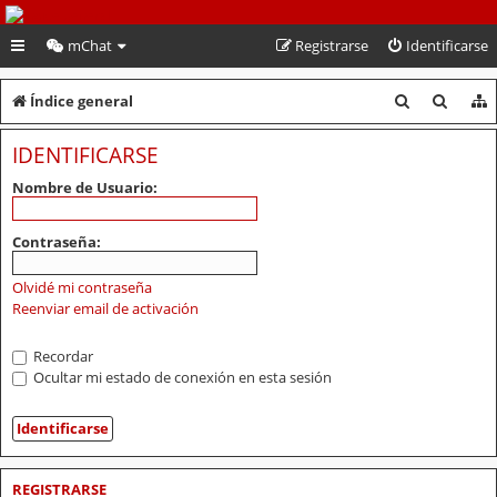
PeruVoley.com
mChat
Registrarse
Identificarse
B
B
Índice general
u
u
IDENTIFICARSE
s
s
Nombre de Usuario:
c
c
a
a
Contraseña:
r
r
Olvidé mi contraseña
Reenviar email de activación
Recordar
Ocultar mi estado de conexión en esta sesión
REGISTRARSE