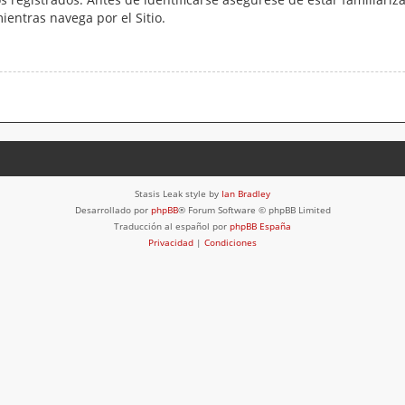
mientras navega por el Sitio.
Stasis Leak style by
Ian Bradley
Desarrollado por
phpBB
® Forum Software © phpBB Limited
Traducción al español por
phpBB España
Privacidad
|
Condiciones