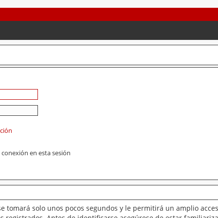
ación
 conexión en esta sesión
se tomará solo unos pocos segundos y le permitirá un amplio acces
 registrados. Antes de identificarse asegúrese de estar familiariz