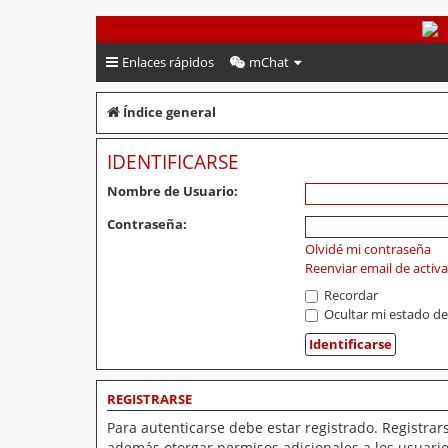
PeruVoley.com
Enlaces rápidos
mChat
Índice general
IDENTIFICARSE
Nombre de Usuario:
Contraseña:
Olvidé mi contraseña
Reenviar email de activ
Recordar
Ocultar mi estado de
REGISTRARSE
Para autenticarse debe estar registrado. Registrar
además otorgar permisos adicionales a los usuarios