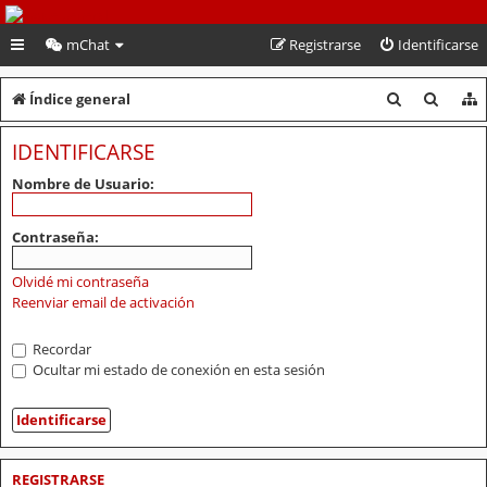
PeruVoley.com
mChat
Registrarse
Identificarse
B
B
Índice general
u
u
IDENTIFICARSE
s
s
Nombre de Usuario:
c
c
a
a
Contraseña:
r
r
Olvidé mi contraseña
Reenviar email de activación
Recordar
Ocultar mi estado de conexión en esta sesión
REGISTRARSE