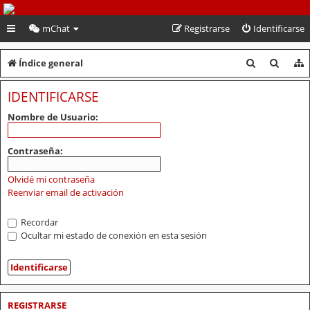
PeruVoley.com
mChat
Registrarse
Identificarse
B
B
Índice general
u
u
IDENTIFICARSE
s
s
Nombre de Usuario:
c
c
a
a
Contraseña:
r
r
Olvidé mi contraseña
Reenviar email de activación
Recordar
Ocultar mi estado de conexión en esta sesión
REGISTRARSE