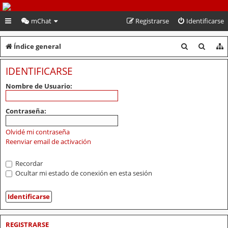
PeruVoley.com
mChat
Registrarse
Identificarse
B
B
Índice general
u
u
IDENTIFICARSE
s
s
Nombre de Usuario:
c
c
a
a
Contraseña:
r
r
Olvidé mi contraseña
Reenviar email de activación
Recordar
Ocultar mi estado de conexión en esta sesión
REGISTRARSE