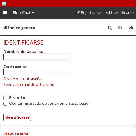
PeruVoley.com
mChat
Registrarse
Identificarse
B
B
Índice general
u
u
IDENTIFICARSE
s
s
Nombre de Usuario:
c
c
a
a
Contraseña:
r
r
Olvidé mi contraseña
Reenviar email de activación
Recordar
Ocultar mi estado de conexión en esta sesión
REGISTRARSE