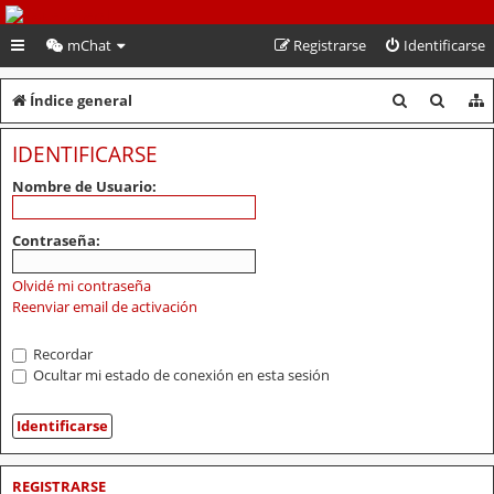
PeruVoley.com
mChat
Registrarse
Identificarse
B
B
Índice general
u
u
IDENTIFICARSE
s
s
Nombre de Usuario:
c
c
a
a
Contraseña:
r
r
Olvidé mi contraseña
Reenviar email de activación
Recordar
Ocultar mi estado de conexión en esta sesión
REGISTRARSE