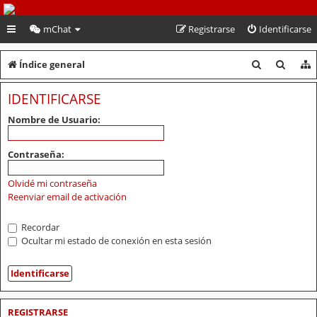
PeruVoley.com
mChat
Registrarse
Identificarse
B
B
Índice general
u
u
IDENTIFICARSE
s
s
Nombre de Usuario:
c
c
a
a
Contraseña:
r
r
Olvidé mi contraseña
Reenviar email de activación
Recordar
Ocultar mi estado de conexión en esta sesión
REGISTRARSE