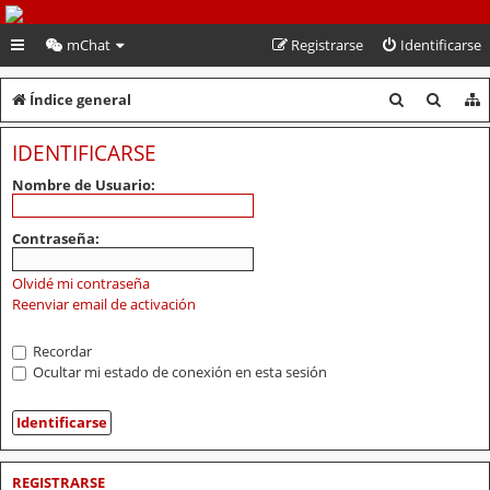
PeruVoley.com
mChat
Registrarse
Identificarse
B
B
Índice general
u
u
IDENTIFICARSE
s
s
Nombre de Usuario:
c
c
a
a
Contraseña:
r
r
Olvidé mi contraseña
Reenviar email de activación
Recordar
Ocultar mi estado de conexión en esta sesión
REGISTRARSE