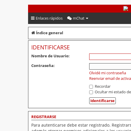
PeruVoley.com
Enlaces rápidos
mChat
Índice general
IDENTIFICARSE
Nombre de Usuario:
Contraseña:
Olvidé mi contraseña
Reenviar email de activ
Recordar
Ocultar mi estado de
REGISTRARSE
Para autenticarse debe estar registrado. Registrar
además otorgar permisos adicionales a los usuarios