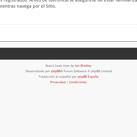
mientras navega por el Sitio.
Stasis Leak style by
Ian Bradley
Desarrollado por
phpBB
® Forum Software © phpBB Limited
Traducción al español por
phpBB España
Privacidad
|
Condiciones