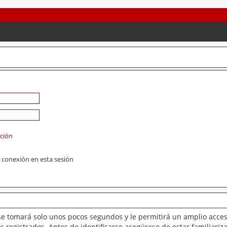
ación
 conexión en esta sesión
se tomará solo unos pocos segundos y le permitirá un amplio acces
 registrados. Antes de identificarse asegúrese de estar familiariz