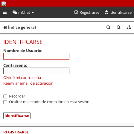
PeruVoley.com
mChat
Registrarse
Identificarse
B
B
Índice general
u
u
IDENTIFICARSE
s
s
Nombre de Usuario:
c
c
a
a
Contraseña:
r
r
Olvidé mi contraseña
Reenviar email de activación
Recordar
Ocultar mi estado de conexión en esta sesión
REGISTRARSE