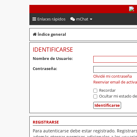
PeruVoley.com
Enlaces rápidos
mChat
Índice general
IDENTIFICARSE
Nombre de Usuario:
Contraseña:
Olvidé mi contraseña
Reenviar email de activ
Recordar
Ocultar mi estado de
REGISTRARSE
Para autenticarse debe estar registrado. Registrar
además otorgar permisos adicionales a los usuarios