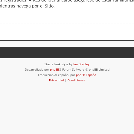
mientras navega por el Sitio.
Stasis Leak style by
Ian Bradley
Desarrollado por
phpBB
® Forum Software © phpBB Limited
Traducción al español por
phpBB España
Privacidad
|
Condiciones