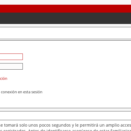
ación
 conexión en esta sesión
se tomará solo unos pocos segundos y le permitirá un amplio acces
 registrados. Antes de identificarse asegúrese de estar familiariz