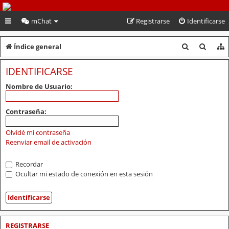
PeruVoley.com
mChat
Registrarse
Identificarse
B
B
Índice general
u
u
IDENTIFICARSE
s
s
Nombre de Usuario:
c
c
a
a
Contraseña:
r
r
Olvidé mi contraseña
Reenviar email de activación
Recordar
Ocultar mi estado de conexión en esta sesión
REGISTRARSE