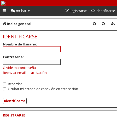
PeruVoley.com
mChat
Registrarse
Identificarse
B
B
Índice general
u
u
IDENTIFICARSE
s
s
Nombre de Usuario:
c
c
a
a
Contraseña:
r
r
Olvidé mi contraseña
Reenviar email de activación
Recordar
Ocultar mi estado de conexión en esta sesión
REGISTRARSE