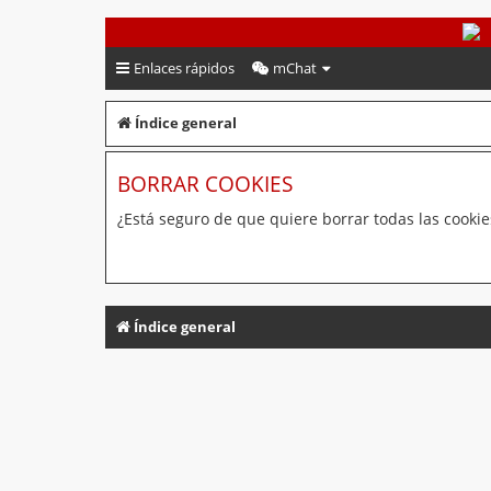
PeruVoley.com
Enlaces rápidos
mChat
Índice general
BORRAR COOKIES
¿Está seguro de que quiere borrar todas las cookies
Índice general