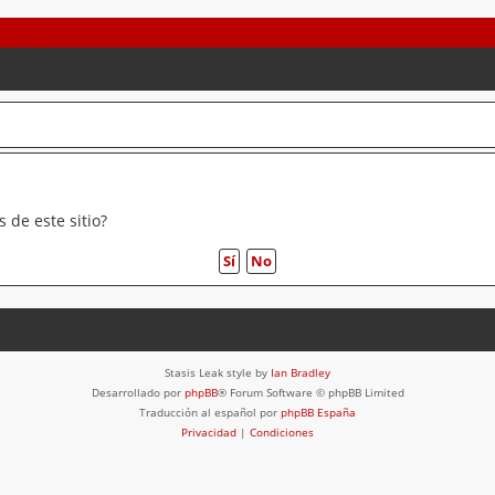
 de este sitio?
Stasis Leak style by
Ian Bradley
Desarrollado por
phpBB
® Forum Software © phpBB Limited
Traducción al español por
phpBB España
Privacidad
|
Condiciones