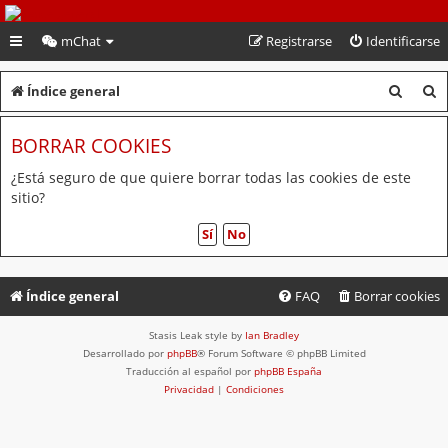
PeruVoley.com
mChat
Registrarse
Identificarse
B
B
Índice general
u
u
BORRAR COOKIES
s
s
c
c
¿Está seguro de que quiere borrar todas las cookies de este
sitio?
a
a
r
r
Índice general
FAQ
Borrar cookies
Stasis Leak style by
Ian Bradley
Desarrollado por
phpBB
® Forum Software © phpBB Limited
Traducción al español por
phpBB España
Privacidad
|
Condiciones