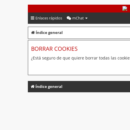
PeruVoley.com
Enlaces rápidos
mChat
Índice general
BORRAR COOKIES
¿Está seguro de que quiere borrar todas las cookies
Índice general