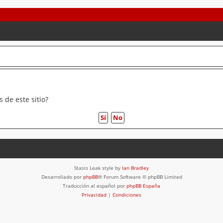
 de este sitio?
Stasis Leak style by
Ian Bradley
Desarrollado por
phpBB
® Forum Software © phpBB Limited
Traducción al español por
phpBB España
Privacidad
|
Condiciones