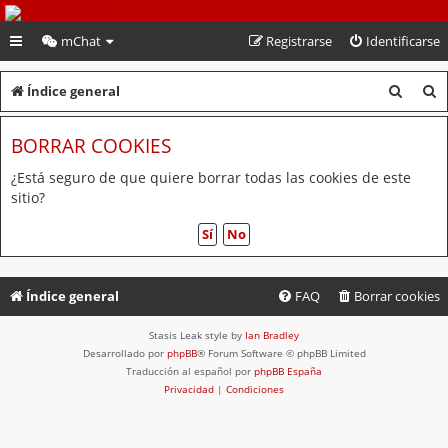
PeruVoley.com
mChat
Registrarse
Identificarse
B
B
Índice general
u
u
BORRAR COOKIES
s
s
c
c
¿Está seguro de que quiere borrar todas las cookies de este
sitio?
a
a
r
r
Índice general
FAQ
Borrar cookies
Stasis Leak style by
Ian Bradley
Desarrollado por
phpBB
® Forum Software © phpBB Limited
Traducción al español por
phpBB España
Privacidad
|
Condiciones