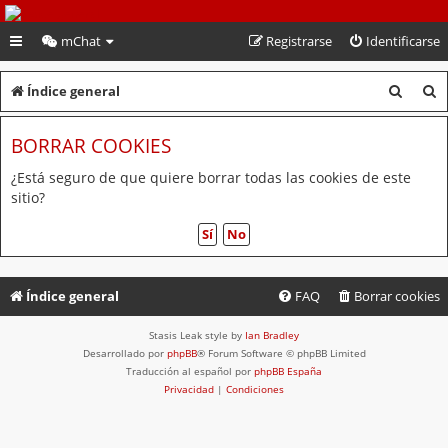
PeruVoley.com
mChat
Registrarse
Identificarse
B
B
Índice general
u
u
BORRAR COOKIES
s
s
c
c
¿Está seguro de que quiere borrar todas las cookies de este
sitio?
a
a
r
r
Índice general
FAQ
Borrar cookies
Stasis Leak style by
Ian Bradley
Desarrollado por
phpBB
® Forum Software © phpBB Limited
Traducción al español por
phpBB España
Privacidad
|
Condiciones