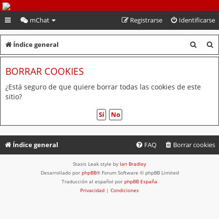
PeruVoley.com
mChat
Registrarse
Identificarse
B
B
Índice general
u
u
BORRAR COOKIES
s
s
c
c
¿Está seguro de que quiere borrar todas las cookies de este
sitio?
a
a
r
r
Índice general
FAQ
Borrar cookies
Stasis Leak style by
Ian Bradley
Desarrollado por
phpBB
® Forum Software © phpBB Limited
Traducción al español por
phpBB España
Privacidad
|
Condiciones