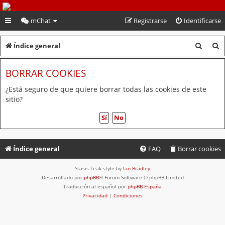
PeruVoley.com
mChat
Registrarse
Identificarse
B
B
Índice general
u
u
BORRAR COOKIES
s
s
c
c
¿Está seguro de que quiere borrar todas las cookies de este
sitio?
a
a
r
r
Índice general
FAQ
Borrar cookies
Stasis Leak style by
Ian Bradley
Desarrollado por
phpBB
® Forum Software © phpBB Limited
Traducción al español por
phpBB España
Privacidad
|
Condiciones