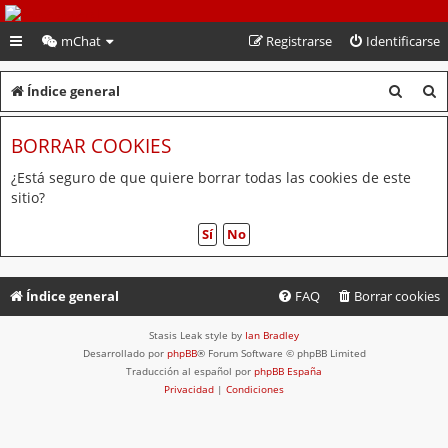
PeruVoley.com
mChat
Registrarse
Identificarse
B
B
Índice general
u
u
BORRAR COOKIES
s
s
c
c
¿Está seguro de que quiere borrar todas las cookies de este
sitio?
a
a
r
r
Índice general
FAQ
Borrar cookies
Stasis Leak style by
Ian Bradley
Desarrollado por
phpBB
® Forum Software © phpBB Limited
Traducción al español por
phpBB España
Privacidad
|
Condiciones