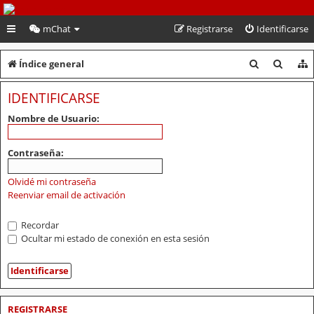
PeruVoley.com
mChat
Registrarse
Identificarse
B
B
Índice general
u
u
IDENTIFICARSE
s
s
Nombre de Usuario:
c
c
a
a
Contraseña:
r
r
Olvidé mi contraseña
Reenviar email de activación
Recordar
Ocultar mi estado de conexión en esta sesión
REGISTRARSE