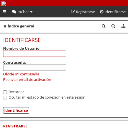
PeruVoley.com
mChat
Registrarse
Identificarse
B
B
Índice general
u
u
IDENTIFICARSE
s
s
Nombre de Usuario:
c
c
a
a
Contraseña:
r
r
Olvidé mi contraseña
Reenviar email de activación
Recordar
Ocultar mi estado de conexión en esta sesión
REGISTRARSE