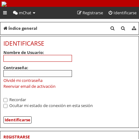
PeruVoley.com
mChat
Registrarse
Identificarse
B
B
Índice general
u
u
IDENTIFICARSE
s
s
Nombre de Usuario:
c
c
a
a
Contraseña:
r
r
Olvidé mi contraseña
Reenviar email de activación
Recordar
Ocultar mi estado de conexión en esta sesión
REGISTRARSE