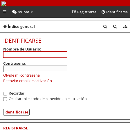
PeruVoley.com
mChat
Registrarse
Identificarse
B
B
Índice general
u
u
IDENTIFICARSE
s
s
Nombre de Usuario:
c
c
a
a
Contraseña:
r
r
Olvidé mi contraseña
Reenviar email de activación
Recordar
Ocultar mi estado de conexión en esta sesión
REGISTRARSE