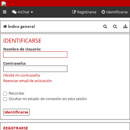
PeruVoley.com
mChat
Registrarse
Identificarse
B
B
Índice general
u
u
IDENTIFICARSE
s
s
Nombre de Usuario:
c
c
a
a
Contraseña:
r
r
Olvidé mi contraseña
Reenviar email de activación
Recordar
Ocultar mi estado de conexión en esta sesión
REGISTRARSE