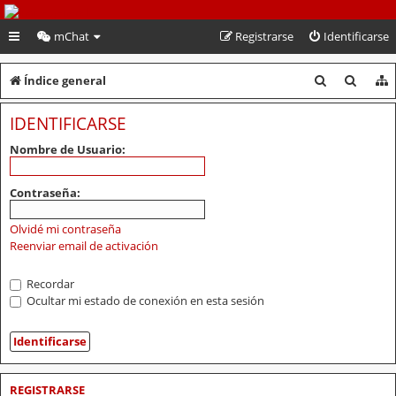
PeruVoley.com
mChat
Registrarse
Identificarse
B
B
Índice general
u
u
IDENTIFICARSE
s
s
Nombre de Usuario:
c
c
a
a
Contraseña:
r
r
Olvidé mi contraseña
Reenviar email de activación
Recordar
Ocultar mi estado de conexión en esta sesión
REGISTRARSE