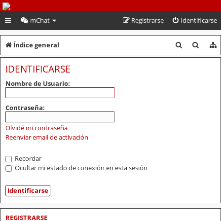
PeruVoley.com
mChat
Registrarse
Identificarse
B
B
Índice general
u
u
IDENTIFICARSE
s
s
Nombre de Usuario:
c
c
a
a
Contraseña:
r
r
Olvidé mi contraseña
Reenviar email de activación
Recordar
Ocultar mi estado de conexión en esta sesión
REGISTRARSE