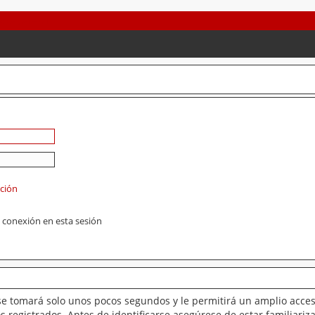
ación
 conexión en esta sesión
se tomará solo unos pocos segundos y le permitirá un amplio acces
 registrados. Antes de identificarse asegúrese de estar familiariz