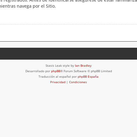
mientras navega por el Sitio.
Stasis Leak style by
Ian Bradley
Desarrollado por
phpBB
® Forum Software © phpBB Limited
Traducción al español por
phpBB España
Privacidad
|
Condiciones