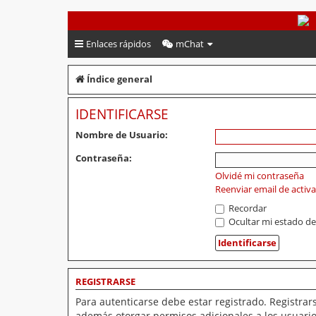
PeruVoley.com
Enlaces rápidos
mChat
Índice general
IDENTIFICARSE
Nombre de Usuario:
Contraseña:
Olvidé mi contraseña
Reenviar email de activ
Recordar
Ocultar mi estado de
REGISTRARSE
Para autenticarse debe estar registrado. Registrar
además otorgar permisos adicionales a los usuarios