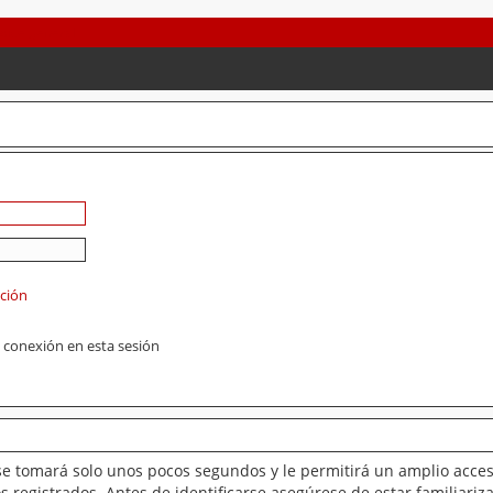
ación
 conexión en esta sesión
se tomará solo unos pocos segundos y le permitirá un amplio acces
 registrados. Antes de identificarse asegúrese de estar familiariz