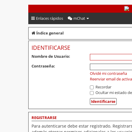
PeruVoley.com
Enlaces rápidos
mChat
Índice general
IDENTIFICARSE
Nombre de Usuario:
Contraseña:
Olvidé mi contraseña
Reenviar email de activ
Recordar
Ocultar mi estado de
REGISTRARSE
Para autenticarse debe estar registrado. Registrar
además otorgar permisos adicionales a los usuarios