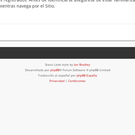
mientras navega por el Sitio.
Stasis Leak style by
Ian Bradley
Desarrollado por
phpBB
® Forum Software © phpBB Limited
Traducción al español por
phpBB España
Privacidad
|
Condiciones