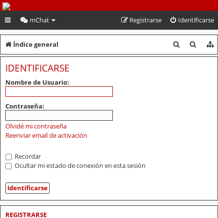
PeruVoley.com
mChat
Registrarse
Identificarse
B
B
Índice general
u
u
IDENTIFICARSE
s
s
Nombre de Usuario:
c
c
a
a
Contraseña:
r
r
Olvidé mi contraseña
Reenviar email de activación
Recordar
Ocultar mi estado de conexión en esta sesión
REGISTRARSE