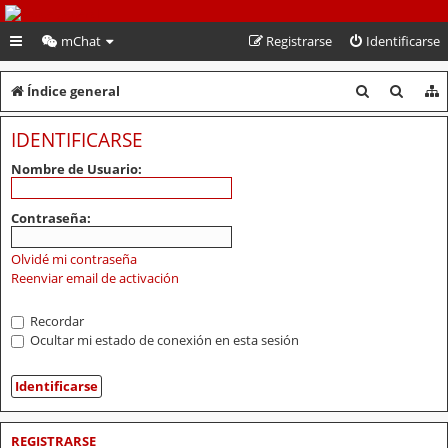
PeruVoley.com
mChat
Registrarse
Identificarse
B
B
Índice general
u
u
IDENTIFICARSE
s
s
Nombre de Usuario:
c
c
a
a
Contraseña:
r
r
Olvidé mi contraseña
Reenviar email de activación
Recordar
Ocultar mi estado de conexión en esta sesión
REGISTRARSE