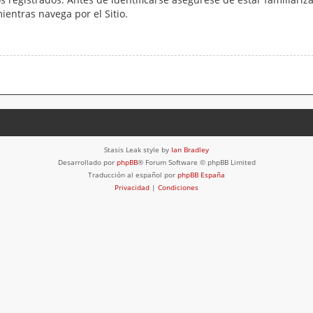
mientras navega por el Sitio.
Stasis Leak style by
Ian Bradley
Desarrollado por
phpBB
® Forum Software © phpBB Limited
Traducción al español por
phpBB España
Privacidad
|
Condiciones