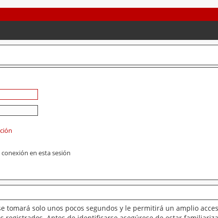
ación
 conexión en esta sesión
se tomará solo unos pocos segundos y le permitirá un amplio acces
 registrados. Antes de identificarse asegúrese de estar familiariz