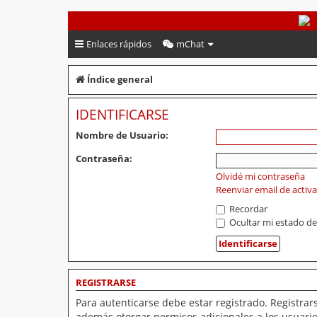
PeruVoley.com
Enlaces rápidos
mChat
Índice general
IDENTIFICARSE
Nombre de Usuario:
Contraseña:
Olvidé mi contraseña
Reenviar email de activ
Recordar
Ocultar mi estado de
REGISTRARSE
Para autenticarse debe estar registrado. Registrar
además otorgar permisos adicionales a los usuarios