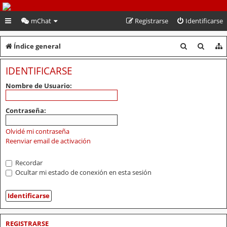
PeruVoley.com
mChat
Registrarse
Identificarse
B
B
Índice general
u
u
IDENTIFICARSE
s
s
Nombre de Usuario:
c
c
a
a
Contraseña:
r
r
Olvidé mi contraseña
Reenviar email de activación
Recordar
Ocultar mi estado de conexión en esta sesión
REGISTRARSE