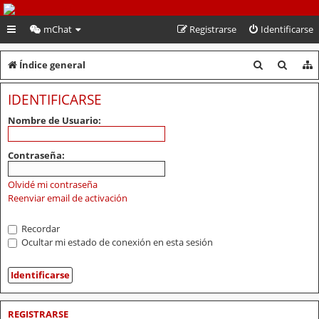
PeruVoley.com
mChat
Registrarse
Identificarse
B
B
Índice general
u
u
IDENTIFICARSE
s
s
Nombre de Usuario:
c
c
a
a
Contraseña:
r
r
Olvidé mi contraseña
Reenviar email de activación
Recordar
Ocultar mi estado de conexión en esta sesión
REGISTRARSE