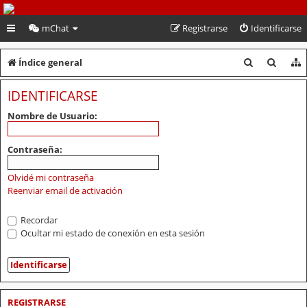
PeruVoley.com
mChat
Registrarse
Identificarse
B
B
Índice general
u
u
IDENTIFICARSE
s
s
Nombre de Usuario:
c
c
a
a
Contraseña:
r
r
Olvidé mi contraseña
Reenviar email de activación
Recordar
Ocultar mi estado de conexión en esta sesión
REGISTRARSE