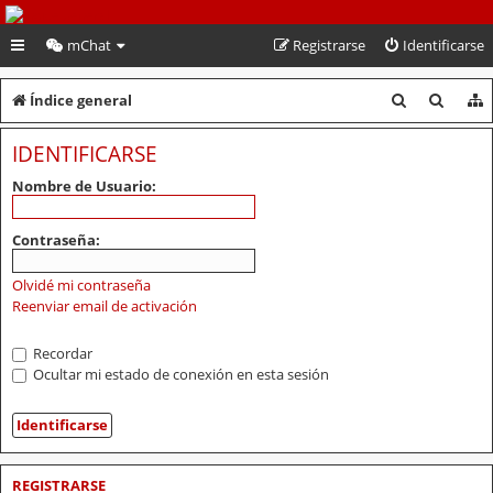
PeruVoley.com
mChat
Registrarse
Identificarse
B
B
Índice general
u
u
IDENTIFICARSE
s
s
Nombre de Usuario:
c
c
a
a
Contraseña:
r
r
Olvidé mi contraseña
Reenviar email de activación
Recordar
Ocultar mi estado de conexión en esta sesión
REGISTRARSE