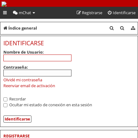
PeruVoley.com
mChat
Registrarse
Identificarse
B
B
Índice general
u
u
IDENTIFICARSE
s
s
Nombre de Usuario:
c
c
a
a
Contraseña:
r
r
Olvidé mi contraseña
Reenviar email de activación
Recordar
Ocultar mi estado de conexión en esta sesión
REGISTRARSE