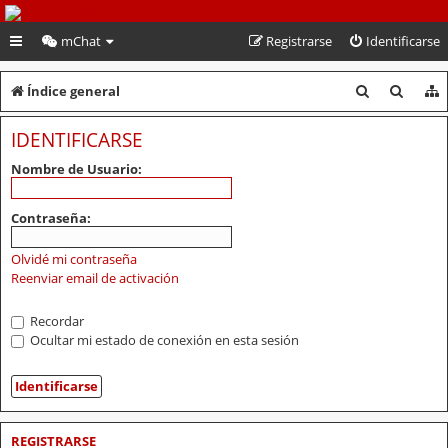
PeruVoley.com
mChat
Registrarse
Identificarse
B
B
Índice general
u
u
IDENTIFICARSE
s
s
Nombre de Usuario:
c
c
a
a
Contraseña:
r
r
Olvidé mi contraseña
Reenviar email de activación
Recordar
Ocultar mi estado de conexión en esta sesión
REGISTRARSE