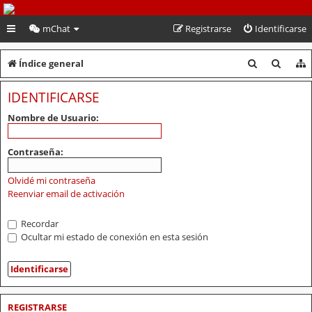
PeruVoley.com
mChat
Registrarse
Identificarse
B
B
Índice general
u
u
IDENTIFICARSE
s
s
Nombre de Usuario:
c
c
a
a
Contraseña:
r
r
Olvidé mi contraseña
Reenviar email de activación
Recordar
Ocultar mi estado de conexión en esta sesión
REGISTRARSE