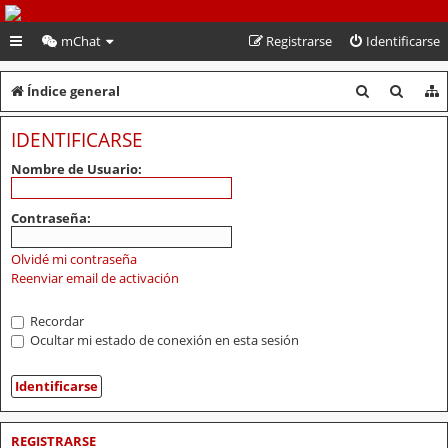
PeruVoley.com
mChat
Registrarse
Identificarse
B
B
Índice general
u
u
IDENTIFICARSE
s
s
Nombre de Usuario:
c
c
a
a
Contraseña:
r
r
Olvidé mi contraseña
Reenviar email de activación
Recordar
Ocultar mi estado de conexión en esta sesión
REGISTRARSE