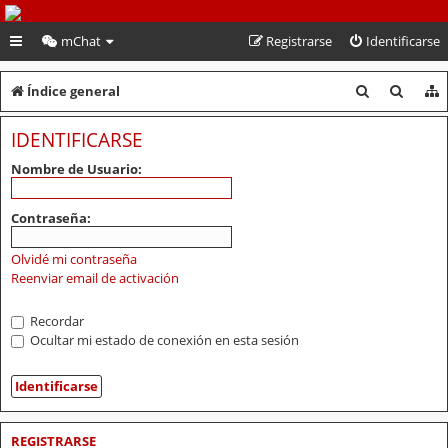
PeruVoley.com
mChat
Registrarse
Identificarse
B
B
Índice general
u
u
IDENTIFICARSE
s
s
Nombre de Usuario:
c
c
a
a
Contraseña:
r
r
Olvidé mi contraseña
Reenviar email de activación
Recordar
Ocultar mi estado de conexión en esta sesión
REGISTRARSE