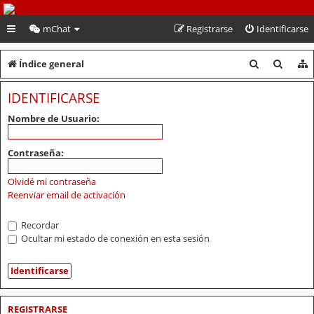
PeruVoley.com
mChat
Registrarse
Identificarse
B
B
Índice general
u
u
IDENTIFICARSE
s
s
Nombre de Usuario:
c
c
a
a
Contraseña:
r
r
Olvidé mi contraseña
Reenviar email de activación
Recordar
Ocultar mi estado de conexión en esta sesión
REGISTRARSE