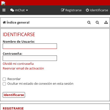
PeruVoley.com
mChat
Registrarse
Identificarse
B
B
Índice general
u
u
IDENTIFICARSE
s
s
Nombre de Usuario:
c
c
a
a
Contraseña:
r
r
Olvidé mi contraseña
Reenviar email de activación
Recordar
Ocultar mi estado de conexión en esta sesión
REGISTRARSE