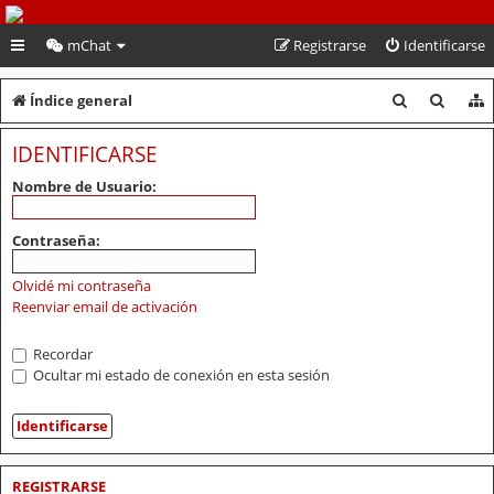
PeruVoley.com
mChat
Registrarse
Identificarse
B
B
Índice general
u
u
IDENTIFICARSE
s
s
Nombre de Usuario:
c
c
a
a
Contraseña:
r
r
Olvidé mi contraseña
Reenviar email de activación
Recordar
Ocultar mi estado de conexión en esta sesión
REGISTRARSE