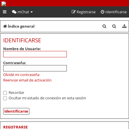
PeruVoley.com
mChat
Registrarse
Identificarse
B
B
Índice general
u
u
IDENTIFICARSE
s
s
Nombre de Usuario:
c
c
a
a
Contraseña:
r
r
Olvidé mi contraseña
Reenviar email de activación
Recordar
Ocultar mi estado de conexión en esta sesión
REGISTRARSE