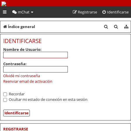
PeruVoley.com
mChat
Registrarse
Identificarse
B
B
Índice general
u
u
IDENTIFICARSE
s
s
Nombre de Usuario:
c
c
a
a
Contraseña:
r
r
Olvidé mi contraseña
Reenviar email de activación
Recordar
Ocultar mi estado de conexión en esta sesión
REGISTRARSE