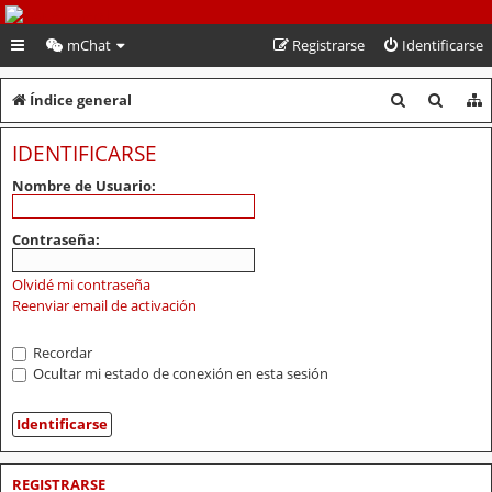
PeruVoley.com
mChat
Registrarse
Identificarse
B
B
Índice general
u
u
IDENTIFICARSE
s
s
Nombre de Usuario:
c
c
a
a
Contraseña:
r
r
Olvidé mi contraseña
Reenviar email de activación
Recordar
Ocultar mi estado de conexión en esta sesión
REGISTRARSE